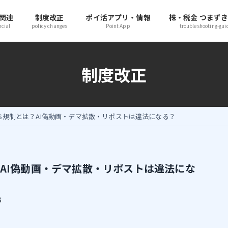
関連
制度改正
ポイ活アプリ・情報
株・税金 つまず
ncial
policy changes
Point App
troubleshooting-gui
制度改正
SNS規制とは？AI偽動画・デマ拡散・リポストは違法になる？
？AI偽動画・デマ拡散・リポストは違法にな
B