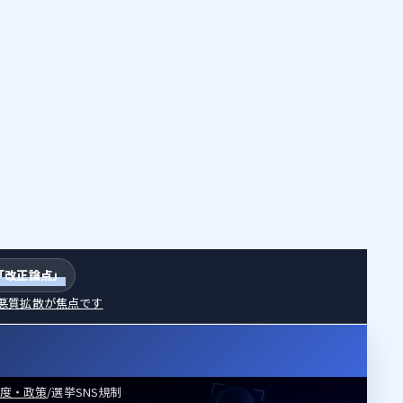
「改正論点」
・悪質拡散が焦点です
度・政策
/
選挙SNS規制