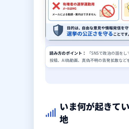
読み方のポイント：
「SNSで政治の話を
投稿、AI偽動画、真偽不明の告発拡散など
いま何が起きてい
地