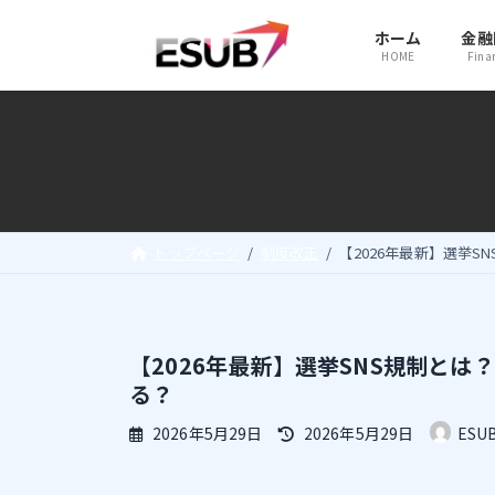
コ
ナ
ホーム
金融
ン
ビ
HOME
Fina
テ
ゲ
ン
ー
ツ
シ
へ
ョ
ス
ン
キ
に
トップページ
制度改正
【2026年最新】選挙
ッ
移
プ
動
【2026年最新】選挙SNS規制とは
る？
最
2026年5月29日
2026年5月29日
ESU
終
更