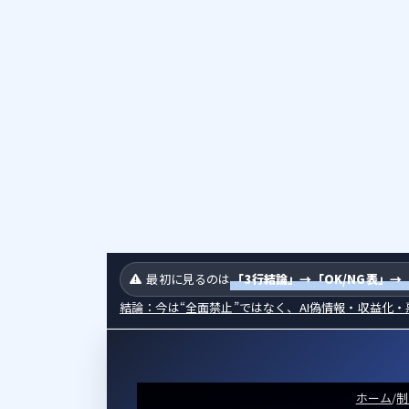
新
日
時
:
最初に見るのは
「3行結論」→「OK/NG表」→
結論：今は“全面禁止”ではなく、AI偽情報・収益化
ホーム
/
制