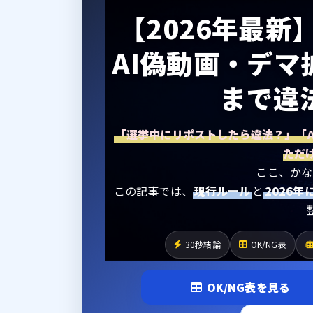
【2026年最新
AI偽動画・デ
まで違
「選挙中にリポストしたら違法？」「
ただ
ここ、かな
この記事では、
現行ルール
と
2026
30秒結論
OK/NG表
OK/NG表を見る