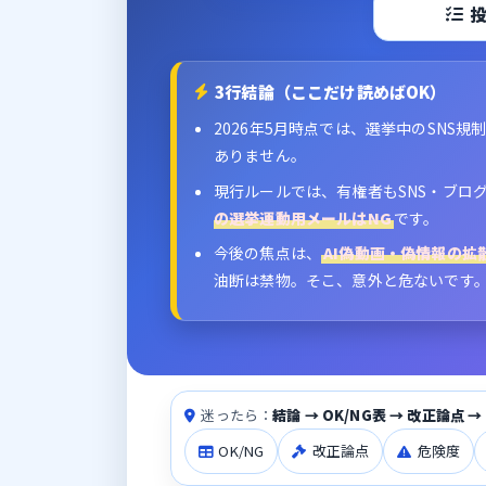
3行結論（ここだけ読めばOK）
2026年5月時点では、選挙中のSNS規
ありません。
現行ルールでは、有権者もSNS・ブロ
の選挙運動用メールはNG
です。
今後の焦点は、
AI偽動画・偽情報の
油断は禁物。そこ、意外と危ないです
迷ったら：
結論 → OK/NG表 → 改正論点 
OK/NG
改正論点
危険度