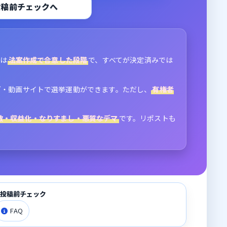
投稿前チェックへ
制は
法案作成で合意した段階
で、すべてが決定済みでは
グ・動画サイトで選挙運動ができます。ただし、
有権者
拡散・収益化・なりすまし・悪質なデマ
です。リポストも
。
→ 投稿前チェック
FAQ