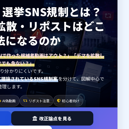
】選挙SNS規制とは？
マ拡散・リポストはどこ
法になるのか
AIで作った候補者動画はアウト？」「デマを拡散し
けでも危ない？」
り分かりにくいです。
年に議論されているSNS規制案
を分けて、図解中心で
整理します。
AI偽動画
リポスト注意
初心者向け
改正論点を見る