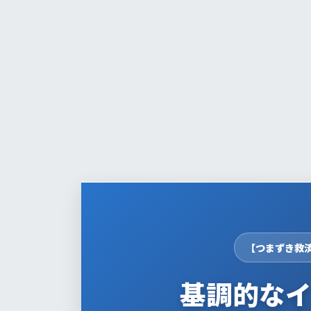
日
時
:
【つまずき救
基調的な