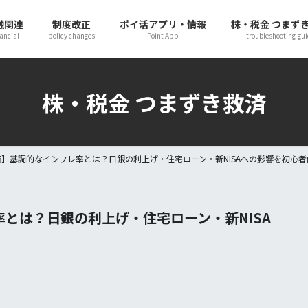
融関連
制度改正
ポイ活アプリ・情報
株・税金 つまず
ancial
policy changes
Point App
troubleshooting-gui
株・税金 つまずき救済
】基調的なインフレ率とは？日銀の利上げ・住宅ローン・新NISAへの影響を初心
とは？日銀の利上げ・住宅ローン・新NISA