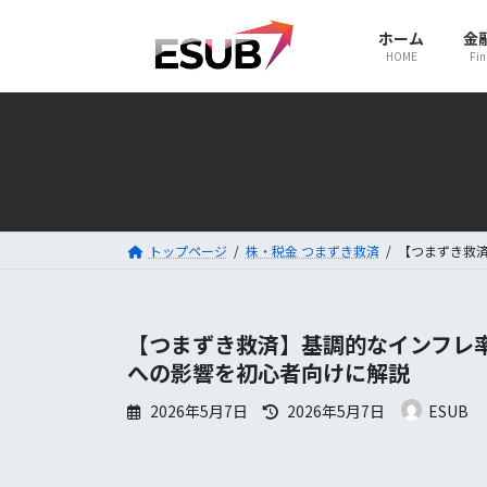
コ
ナ
ホーム
金
ン
ビ
HOME
Fin
テ
ゲ
ン
ー
ツ
シ
へ
ョ
ス
ン
キ
に
トップページ
株・税金 つまずき救済
【つまずき救済
ッ
移
プ
動
【つまずき救済】基調的なインフレ率
への影響を初心者向けに解説
最
2026年5月7日
2026年5月7日
ESUB
終
更
新