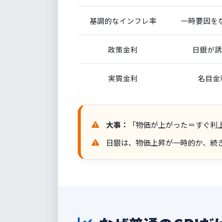
基調的なインフレ率
一時要因を
政策金利
日銀が誘
実質金利
名目金
大事：
「物価が上がった＝すぐ利
日銀は、物価上昇が一時的か、続