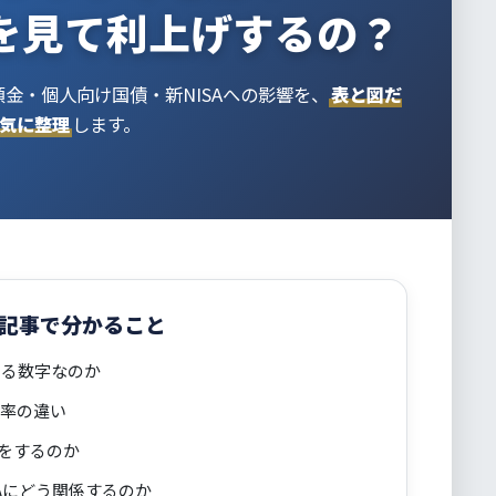
を見て利上げするの？
預金・個人向け国債・新NISAへの影響を、
表と図だ
気に整理
します。
記事で分かること
いる数字なのか
レ率の違い
をするのか
Aにどう関係するのか