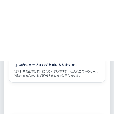
Q. 「プラットフォーム課税」って何ですか？
読者向けに言うと、大きな通販サイト側に納税義務を持たせる仕組
みです。個人が毎回複雑な税手続きをする形より、制度を回しやす
くする狙いがあります。
Q. 海外通販はもう使わないほうがいいですか？
そこまでは言えません。価格だけでなく、送料、配送日数、品質、
返品、保証を含めて比較する時代になる、と考えるのが自然です。
Q. 国内ショップは必ず有利になりますか？
税負担差の面では有利になりやすいですが、仕入れコストやセール
戦略もあるため、必ず逆転するとまでは言えません。