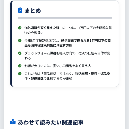
まとめ
海外通販が安く見えた理由
の一つは、1万円以下の少額輸入貨
物の免税扱い
令和8年度税制改正では、
通信販売で送られる1万円以下の商
品も消費税課税対象に見直す方針
プラットフォーム課税
も導入方向で、徴税の仕組み自体が変
わる
影響が大きいのは、
安い小口商品をよく買う人
これからは「商品価格」ではなく、
税込総額・送料・返品条
件・配送日数
で比較するのが正解
あわせて読みたい関連記事