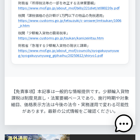
財務省「所得税法等の一部を改正する法律案要綱」
https://www.mof.go.jp/about_mof/bills/221diet/st080220y.pdf
税関「課税価格の合計額が1万円以下の物品の免税適用」
https://www.customs.go.jp/tetsuzuki/c-answer/imtsukan/1006
_jr.htm
税関「少額輸入貨物の簡易税率」
https://www.customs.go.jp/tsukan/kanizeiritsu.htm
財務省「急増する少額輸入貨物の現状と課題」
https://www.mof.go.jp/about_mof/councils/syogakuyunyuw
g/syogakuyunyuwg_gijihaihu/20250612/shiryo1.pdf
【免責事項】本記事は一般的な情報提供です。少額輸入貨物
課税は制度見直し・法案要綱ベースであり、施行時期や対象
細目、価格表示方法は今後の法令・実務運用で変わる可能性
があります。最新の公式情報をご確認ください。