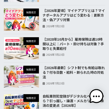
【2026年夏頃】マイナアプリとは？マイ
制度改正
ナポータルアプリはどう変わる｜更新方
法・偽アプリ対策
2026年7月23日
【2028年10月から】雇用保険は週10時
制度改正
間以上に｜パート・掛け持ちは対象？手
取りと失業給付
2026年7月23日
【2026年最新】シフト制でも有給は取れ
制度改正
る？付与日数・給料・断られた時の対処
法
2026年7月23日
自転車防犯登録がデジタル化へ｜いつか
制度改正
ら？引っ越し・譲渡・メルカリ購入・抹
消の変更点【2026年】