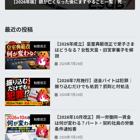
【2026年版】親が亡くなった後にまずやること一覧｜死亡届・年金・相続手続きを期限順チェック
2026年6月4日
最近の投稿
【2026年成立】皇室典範改正で愛子さま
制度改正
はどうなる？女性天皇・旧宮家養子を解
説
2026年7月24日
【2026年7月施行】送金バイトは犯罪｜
制度改正
振り込むだけでも処罰？罰則と対処法
2026年7月24日
【2026年10月改正】同一労働同一賃金
制度改正
は何が変わる？パート・契約社員の労働
条件通知書
2026年7月24日