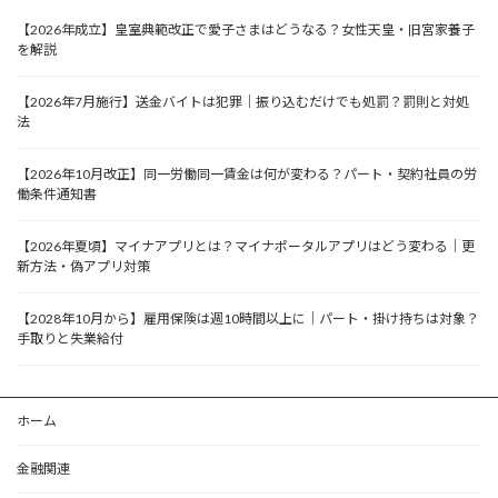
【2026年成立】皇室典範改正で愛子さまはどうなる？女性天皇・旧宮家養子
を解説
【2026年7月施行】送金バイトは犯罪｜振り込むだけでも処罰？罰則と対処
法
【2026年10月改正】同一労働同一賃金は何が変わる？パート・契約社員の労
働条件通知書
【2026年夏頃】マイナアプリとは？マイナポータルアプリはどう変わる｜更
新方法・偽アプリ対策
【2028年10月から】雇用保険は週10時間以上に｜パート・掛け持ちは対象？
手取りと失業給付
ホーム
金融関連