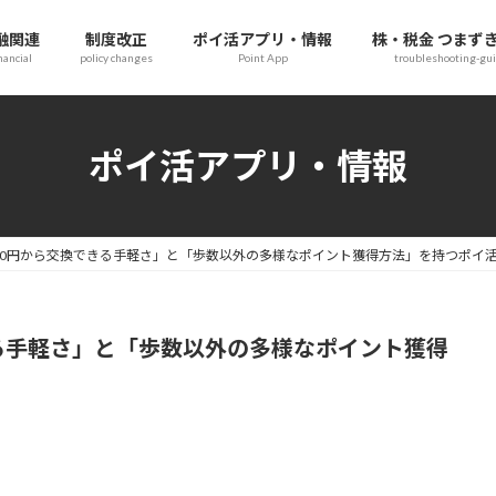
融関連
制度改正
ポイ活アプリ・情報
株・税金 つまず
nancial
policy changes
Point App
troubleshooting-gu
ポイ活アプリ・情報
00円から交換できる手軽さ」と「歩数以外の多様なポイント獲得方法」を持つポイ
る手軽さ」と「歩数以外の多様なポイント獲得