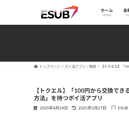
コ
ナ
ン
ビ
ホーム
金
HOME
Fi
テ
ゲ
ン
ー
ツ
シ
へ
ョ
ス
ン
キ
に
ッ
移
プ
動
トップページ
ポイ活アプリ・情報
【トクエル】「1
【トクエル】「100円から交換でき
方法」を持つポイ活アプリ
最
2025年4月14日
2025年5月27日
ESUB
終
更
新