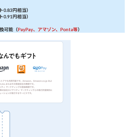
ト0.83円相当）
ト0.91円相当）
換可能（
PayPay、アマゾン、Ponta等
）