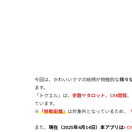
日
時
:
今回は、かわいいクマの絵柄が特徴的な
様々
ます。
「トクエル」は、
歩数
や
タロット
、
CM閲覧
、
ています。
※
「移動距離」
は対象外となっているため、
また、
現在（2025年4月14日）本アプリは
i-