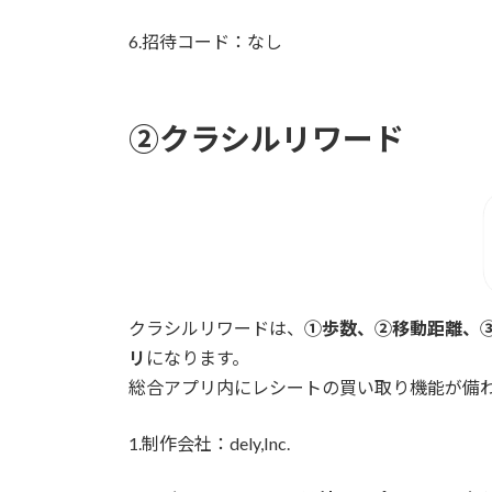
6.招待コード：なし
②クラシルリワード
クラシルリワードは、
①歩数、②移動距離、
リ
になります。
総合アプリ内にレシートの買い取り機能が備
1.制作会社：dely,Inc.