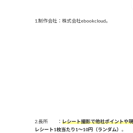
1.制作会社：株式会社ebookcloud。
2.長所 ：
レシート撮影で他社ポイントや
レシート1枚当たり1～10円（ランダム）
。