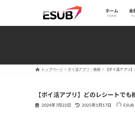
コ
ナ
ン
ビ
ホーム
金
HOME
Fi
テ
ゲ
ン
ー
ツ
シ
へ
ョ
ス
ン
キ
に
ッ
移
プ
動
トップページ
ポイ活アプリ・情報
【ポイ活アプリ】
【ポイ活アプリ】どのレシートでも
最
2024年7月22日
2025年1月17日
ESUB
終
更
新
日
時