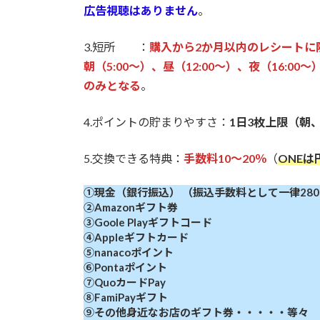
広告視聴はありません
。
3.短所 ：
購入から2か月以内のレシートに
朝（5:00～）、昼（12:00～）、夜（16:
のみとなる
。
4.ポイントの貯まりやすさ：
1日3枚上限（朝
5.交換できる特典：
手数料10～20％
（
ONE
①現金（銀行振込） （振込手数料として一律28
②Amazonギフト券
③Goole Playギフトコード
④Appleギフトカード
⑤nanacoポイント
⑥Pontaポイント
⑦QuoカードPay
⑧FamiPayギフト
⑨その他身近なお店のギフト券・・・・・等々