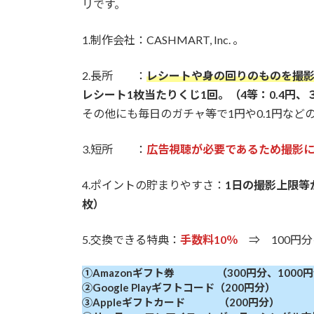
リです。
1.制作会社：CASHMART, Inc. 。
2.長所 ：
レシートや身の回りのものを撮
レシート1枚当たりくじ1回。（4等：0.4円、３
その他にも毎日のガチャ等で1円や0.1円な
3.短所 ：
広告視聴が必要であるため撮影
4.ポイントの貯まりやすさ：
1日の撮影上限等
枚）
5.交換できる特典：
手数料10％
⇒ 100円分
①Amazonギフト券 （300円分、1000円
②Google Playギフトコード（200円分）
③Appleギフトカード （200円分）