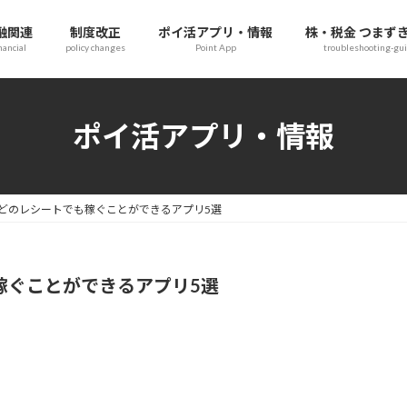
融関連
制度改正
ポイ活アプリ・情報
株・税金 つまず
nancial
policy changes
Point App
troubleshooting-gu
ポイ活アプリ・情報
どのレシートでも稼ぐことができるアプリ5選
稼ぐことができるアプリ5選