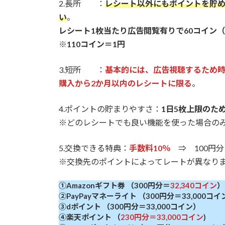
2.長所 ：
レシート以外にもポイントを貯
い
。
レシート1枚当たり広告閲覧有りで60コイン（0.
※110コイン＝1円
3.短所 ：
基本的には、広告視聴するため
購入から2か月以内のレシートに限る
。
4.ポイントの貯まりやすさ：
1日5枚上限のため
※どのレシートでも良い機能を使った場合の
5.交換できる特典：
手数料10％
⇒ 100円分
※交換先のポイントによってレートが異なり
①Amazonギフト券 （300円分＝
32,340コイン
）
②PayPayマネーライト （300円分＝33,000コイ
③dポイント （300円分＝33,000コイン）
④楽天ポイント （
230円分＝33,000コイン
)