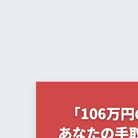
新
日
時
:
「106万
あなたの手