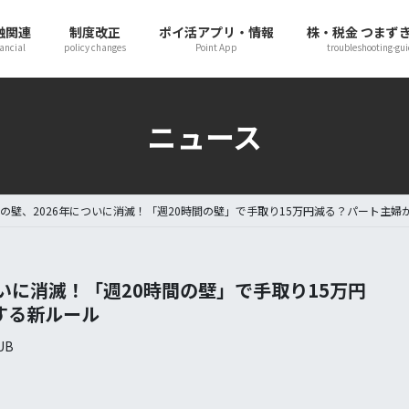
融関連
制度改正
ポイ活アプリ・情報
株・税金 つまず
ancial
policy changes
Point App
troubleshooting-gui
ニュース
円の壁、2026年についに消滅！「週20時間の壁」で手取り15万円減る？パート主
ついに消滅！「週20時間の壁」で手取り15万円
する新ルール
UB