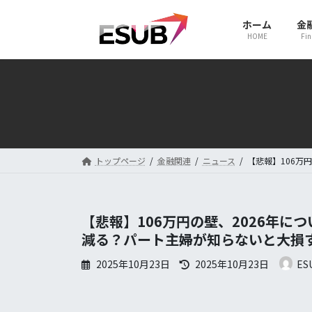
コ
ナ
ホーム
金
ン
ビ
HOME
Fin
テ
ゲ
ン
ー
ツ
シ
へ
ョ
ス
ン
キ
に
トップページ
金融関連
ニュース
【悲報】106万
ッ
移
プ
動
【悲報】106万円の壁、2026年に
減る？パート主婦が知らないと大損
最
2025年10月23日
2025年10月23日
ES
終
更