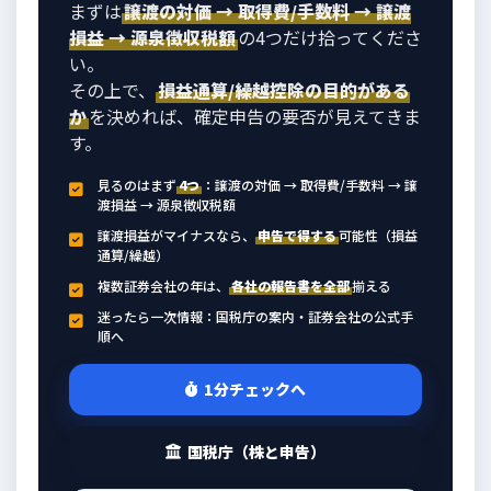
まずは
譲渡の対価 → 取得費/手数料 → 譲渡
損益 → 源泉徴収税額
の4つだけ拾ってくださ
い。
その上で、
損益通算/繰越控除の目的がある
か
を決めれば、確定申告の要否が見えてきま
す。
見るのはまず
4つ
：譲渡の対価 → 取得費/手数料 → 譲
渡損益 → 源泉徴収税額
譲渡損益がマイナスなら、
申告で得する
可能性（損益
通算/繰越）
複数証券会社の年は、
各社の報告書を全部
揃える
迷ったら一次情報：国税庁の案内・証券会社の公式手
順へ
1分チェックへ
国税庁（株と申告）