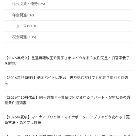
株式投資・優待 (96)
年金関連 (32)
ニュース (213)
税金関連 (135)
【2026年成立】皇室典範改正で愛子さまはどうなる？女性天皇・旧宮家養子
を解説
【2026年7月施行】送金バイトは犯罪｜振り込むだけでも処罰？罰則と対処
法
【2026年10月改正】同一労働同一賃金は何が変わる？パート・契約社員の労
働条件通知書
【2026年夏頃】マイナアプリとは？マイナポータルアプリはどう変わる｜更
新方法・偽アプリ対策