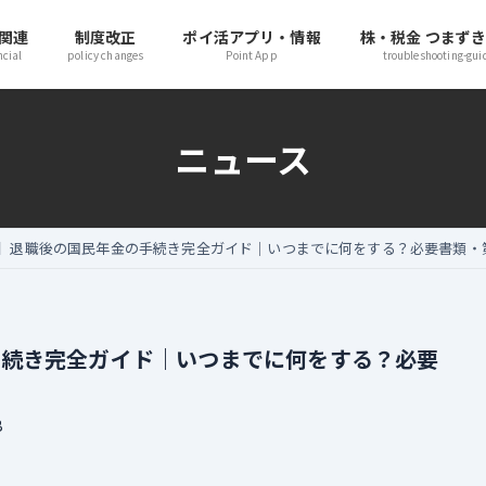
関連
制度改正
ポイ活アプリ・情報
株・税金 つまず
ncial
policy changes
Point App
troubleshooting-gui
ニュース
年版】退職後の国民年金の手続き完全ガイド｜いつまでに何をする？必要書類・
手続き完全ガイド｜いつまでに何をする？必要
B