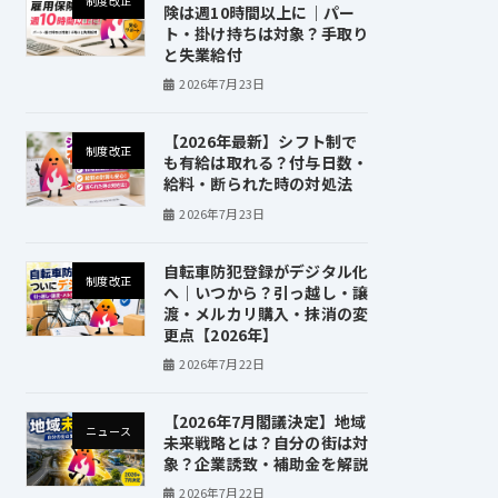
制度改正
険は週10時間以上に｜パー
ト・掛け持ちは対象？手取り
と失業給付
2026年7月23日
【2026年最新】シフト制で
制度改正
も有給は取れる？付与日数・
給料・断られた時の対処法
2026年7月23日
自転車防犯登録がデジタル化
制度改正
へ｜いつから？引っ越し・譲
渡・メルカリ購入・抹消の変
更点【2026年】
2026年7月22日
【2026年7月閣議決定】地域
ニュース
未来戦略とは？自分の街は対
象？企業誘致・補助金を解説
2026年7月22日