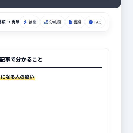
書類 → 免除
結論
分岐図
書類
FAQ
記事で分かること
号になる人の違い