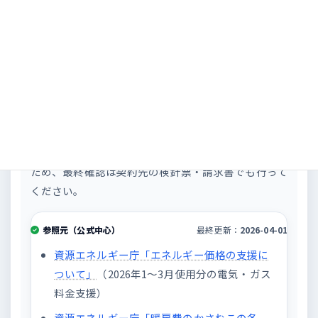
更新情報 / 参照元（一次情報中心）
本記事は、
資源エネルギー庁・経済産業省の一次情
報
を優先して構成しています。
電力会社ごとの請求タイミングや明細表示は異なる
ため、最終確認は契約先の検針票・請求書でも行って
ください。
参照元（公式中心）
最終更新：
2026-04-01
資源エネルギー庁「エネルギー価格の支援に
ついて」
（2026年1〜3月使用分の電気・ガス
料金支援）
資源エネルギー庁「暖房費のかさむこの冬