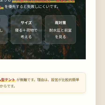
」
を優先すると失敗しにくいです。
サイズ
雨対策
し
寝る＋荷物で
耐水圧と前室
考える
を見る
ム型テント
が無難です。理由は、設営が比較的簡単
からです。