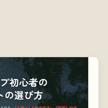
プ初心者の
トの選び方
目よりも
「人数＋1人分の広さ」「設営しやす