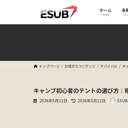
コ
ナ
ホーム
金
ン
ビ
HOME
Fin
テ
ゲ
ン
ー
ツ
シ
へ
ョ
ス
ン
キ
に
トップページ
お役立ちコンテンツ
サバイバル
キ
ッ
移
プ
動
キャンプ初心者のテントの選び方｜
最
2026年5月11日
2026年5月11日
ESUB
終
更
新