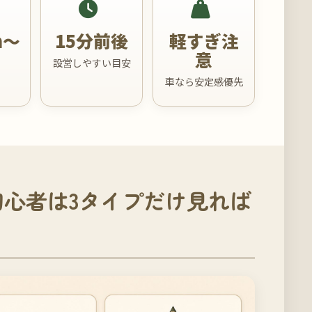
m〜
15分前後
軽すぎ注
意
安
設営しやすい目安
車なら安定感優先
心者は3タイプだけ見れば