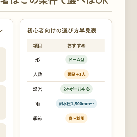
ン
初心者向けの選び方早見表
項目
おすすめ
形
ドーム型
人数
表記＋1人
設営
2本ポール中心
雨
耐水圧1,500mm〜
季節
春〜秋用