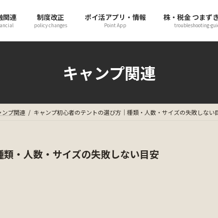
融関連
制度改正
ポイ活アプリ・情報
株・税金 つまず
ancial
policy changes
Point App
troubleshooting-gui
キャンプ関連
ャンプ関連
キャンプ初心者のテントの選び方｜種類・人数・サイズの失敗しない
種類・人数・サイズの失敗しない目安