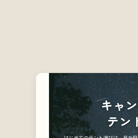
日
時
:
キャン
テン
はじめてのテント選びは、見た