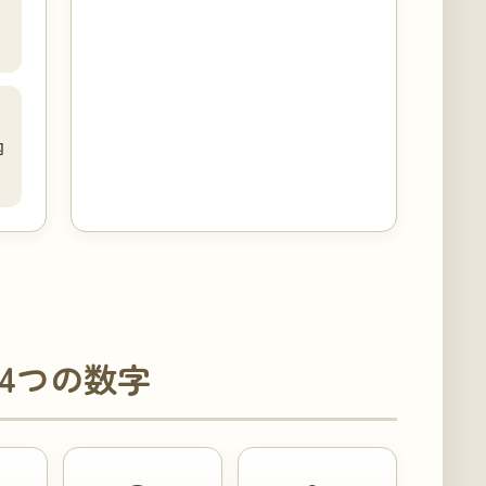
内
4つの数字