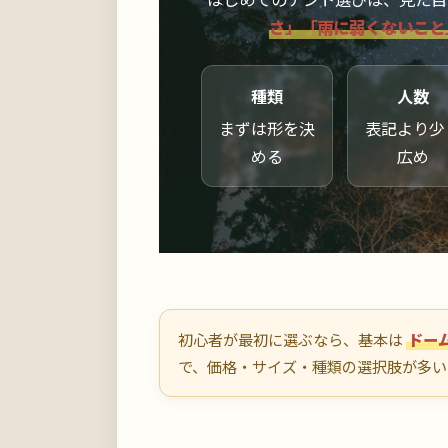
さ」「雨に弱くないこと
種類
人数
まずは形を決
表記より少
める
広め
初心者が最初に選ぶなら、基本は
ドー
で、価格・サイズ・種類の選択肢が多い