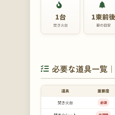
1台
1束前
焚き火台
薪の目安
必要な道具一覧｜
道具
重要度
焚き火台
必須
焚き火シート
必須級