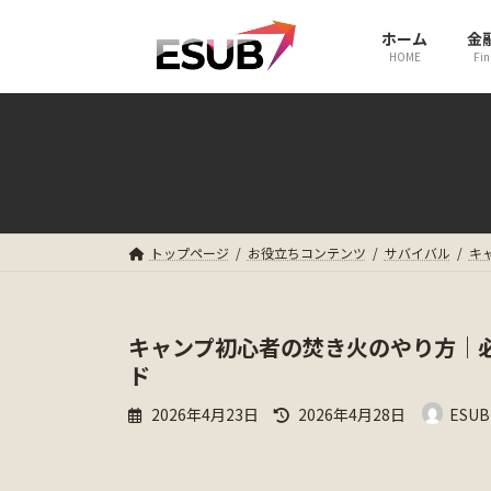
コ
ナ
ホーム
金
ン
ビ
HOME
Fin
テ
ゲ
ン
ー
ツ
シ
へ
ョ
ス
ン
キ
に
トップページ
お役立ちコンテンツ
サバイバル
キ
ッ
移
プ
動
キャンプ初心者の焚き火のやり方｜
ド
最
2026年4月23日
2026年4月28日
ESUB
終
更