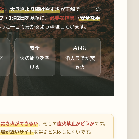
全
、
大きさより続けやすさ
が正解です。 この
プ・1泊2日
を基準に、
必要な道具
→
安全な手
中心に一目で分かるよう整理しています。
安全
片付け
る
火の周りを空
消火までが焚
ける
き火
で焚き火ができるか
、そして
直火禁止かどうか
です。
水場が近いサイト
を選ぶと失敗しにくいです。