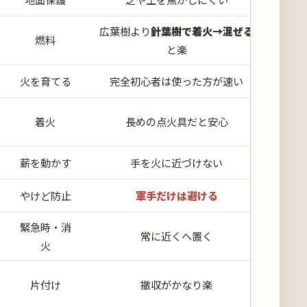
広葉樹より
針葉樹で着火→混ぜる
燃料
と楽
火を育てる
完全初心者は使った方が速い
着火
長めの点火具だと安心
薪を動かす
手を火に近づけない
やけど防止
軍手だけは避ける
緊急時・消
常に近くへ置く
火
片付け
撤収がかなり楽