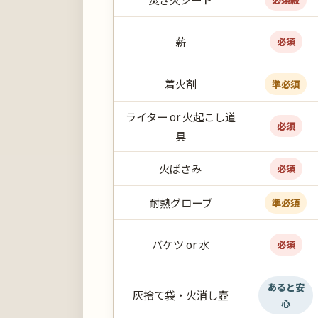
薪
必須
着火剤
準必須
ライター or 火起こし道
必須
具
火ばさみ
必須
耐熱グローブ
準必須
バケツ or 水
必須
あると安
灰捨て袋・火消し壺
心