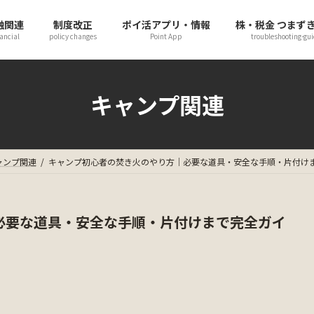
融関連
制度改正
ポイ活アプリ・情報
株・税金 つまず
ancial
policy changes
Point App
troubleshooting-gui
キャンプ関連
ャンプ関連
キャンプ初心者の焚き火のやり方｜必要な道具・安全な手順・片付け
必要な道具・安全な手順・片付けまで完全ガイ