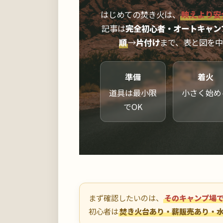
はじめての焚き火は、
映えより安
記事は
完全初心者・オートキャン
順
→
片付け
まで、表と図を
準備
着火
道具は最小限
小さく始め
でOK
まず確認したいのは、
そのキャンプ場
初心者は
焚き火台あり・薪販売あり・