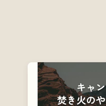
新
日
時
:
キャン
焚き火のや