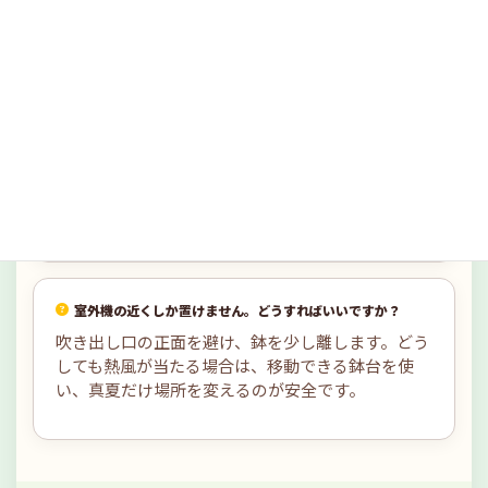
す。すのこや台を使うと、熱・蒸れ・排水トラブル
を減らしやすくなります。
雨が当たる場所と屋根下、どちらがいいですか？
初心者は屋根下や半雨よけの方が管理しやすいで
す。雨ざらしの場合は、受け皿に水をためないよう
にします。
室外機の近くしか置けません。どうすればいいですか？
吹き出し口の正面を避け、鉢を少し離します。どう
しても熱風が当たる場合は、移動できる鉢台を使
い、真夏だけ場所を変えるのが安全です。