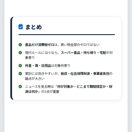
まとめ
食品だけ消費税ゼロ
は、買い物全部のゼロではない
現行ルールに沿うなら、
スーパー食品・持ち帰り・宅配
が対
象寄り
外食・酒・日用品
は対象外寄り
家計には効きやすいが、
税収・社会保障財源・事業者負担
の
論点が大きい
ニュースを見る時は「
何が対象か・どこまで期間限定か・財
源は何か
」の3点が重要