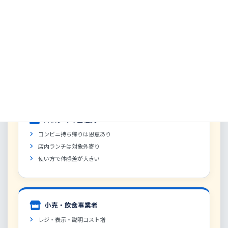
子育て世帯
食費が大きく、恩恵が見えやすい
ただし紙類・衛生用品は対象外寄り
「家計全体が楽になる」とは限らない
外食多めの会社員
コンビニ持ち帰りは恩恵あり
店内ランチは対象外寄り
使い方で体感差が大きい
小売・飲食事業者
レジ・表示・説明コスト増