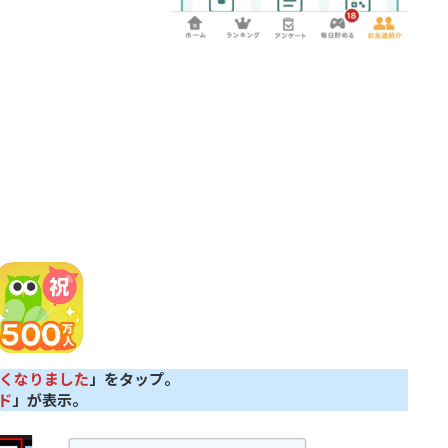
くなりました
」をタップ。
ド
」が表示。