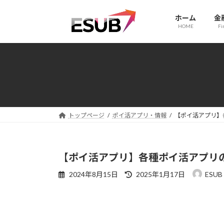
コ
ナ
ン
ビ
ホーム
金
HOME
Fi
テ
ゲ
ン
ー
ツ
シ
へ
ョ
ス
ン
キ
に
ッ
移
プ
動
トップページ
ポイ活アプリ・情報
【ポイ活アプリ】
【ポイ活アプリ】各種ポイ活アプリ
最
2024年8月15日
2025年1月17日
ESUB
終
更
新
日
時