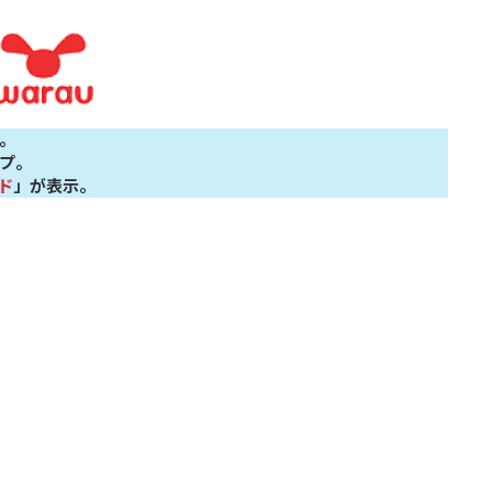
。
プ。
ド
」が表示。