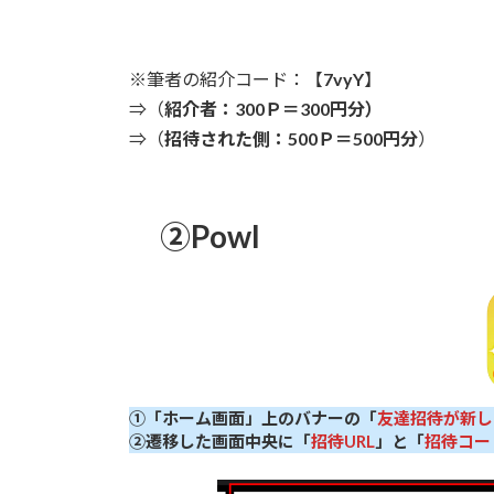
※筆者の紹介コード：【
7vyY
】
⇒（
紹介者：300Ｐ＝300円分）
⇒（
招待された側：500Ｐ＝500円分
）
②Powl
①「ホーム画面」上のバナーの「
友達招待が新し
②遷移した画面中央に「
招待URL
」と「
招待コー