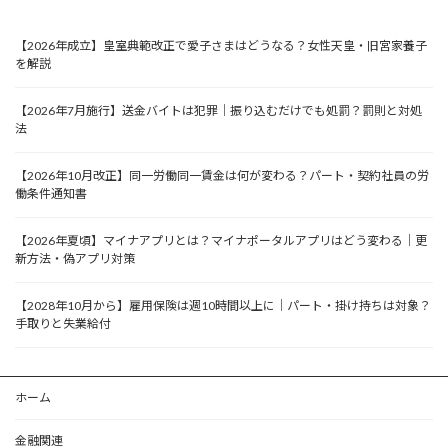
【2026年成立】皇室典範改正で愛子さまはどうなる？女性天皇・旧宮家養子
を解説
【2026年7月施行】送金バイトは犯罪｜振り込むだけでも処罰？罰則と対処
法
【2026年10月改正】同一労働同一賃金は何が変わる？パート・契約社員の労
働条件通知書
【2026年夏頃】マイナアプリとは？マイナポータルアプリはどう変わる｜更
新方法・偽アプリ対策
【2028年10月から】雇用保険は週10時間以上に｜パート・掛け持ちは対象？
手取りと失業給付
ホーム
金融関連