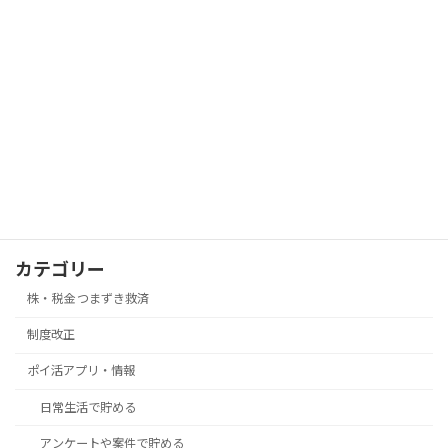
アフターピルは薬局で買える？処方箋な
制度改正
し・年齢制限・値段・対応店舗【2026
年】
2026年7月22日
家事代行・ベビーシッター代は税控除で
制度改正
きる？いつから・対象を解説【2026年】
2026年7月22日
カテゴリー
株・税金 つまずき救済
制度改正
ポイ活アプリ・情報
日常生活で貯める
アンケートや案件で貯める