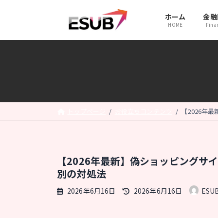
コ
ナ
ホーム
金融
ン
ビ
HOME
Fina
テ
ゲ
ン
ー
ツ
シ
へ
ョ
ス
ン
キ
に
トップページ
お役立ちコンテンツ
【2026年
ッ
移
プ
動
【2026年最新】偽ショッピングサ
別の対処法
最
2026年6月16日
2026年6月16日
ESU
終
更