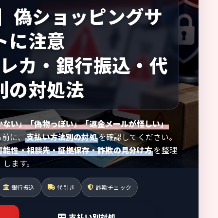
新】偽ショッピングサ
トに注意
クレカ・銀行振込・代
別の対処法
かない」「偽物っぽい」「返金メールが怪しい」
る前に、
支払い方法別の対処
を確認してください。
可能性・相談先・証拠保存・詐欺の見分け方
を整理
します。
銀行振込
代引き
詐欺チェック
支払い別対処