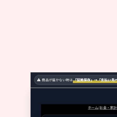
新
日
時
:
商品が届かない時は
「証拠保存」→「支払い先へ
ホーム
/
お金・家計