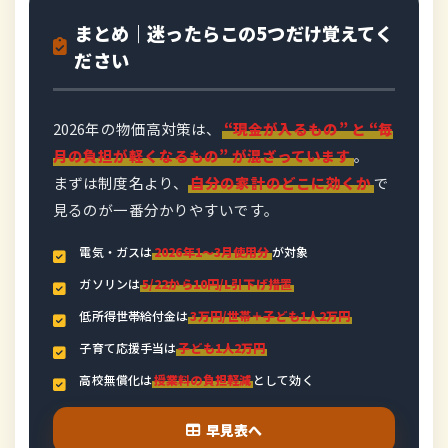
まとめ｜迷ったらこの5つだけ覚えてく
ださい
2026年の物価高対策は、
“現金が入るもの” と “毎
月の負担が軽くなるもの” が混ざっています
。
まずは制度名より、
自分の家計のどこに効くか
で
見るのが一番分かりやすいです。
電気・ガスは
2026年1〜3月使用分
が対象
ガソリンは
5/22から10円/L引下げ措置
低所得世帯給付金は
3万円/世帯＋子ども1人2万円
子育て応援手当は
子ども1人2万円
高校無償化は
授業料の負担軽減
として効く
早見表へ