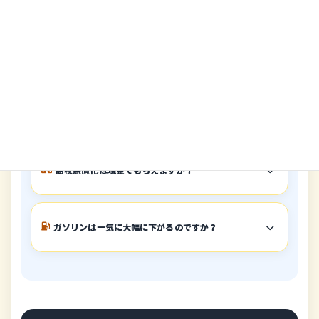
抑制
が最も体感しやすいです。
電気・ガスは申請が必要ですか？
給付金は誰でももらえますか？
高校無償化は現金でもらえますか？
ガソリンは一気に大幅に下がるのですか？