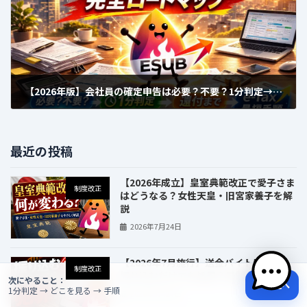
【2026年版】会社員の確定申告は必要？不要？1分判定→e-Tax最短手順→還付まで完全ロードマップ
2026年3月4日
最近の投稿
【2026年成立】皇室典範改正で愛子さま
制度改正
はどうなる？女性天皇・旧宮家養子を解
説
2026年7月24日
【2026年7月施行】送金バイトは犯罪｜
制度改正
振り込むだけでも処罰？罰則と対処法
次にやること：
判定へ
1分判定 → どこを見る → 手順
2026年7月24日