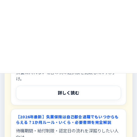
あわせて読むと理解が深まる関連記事
このテーマは単独で終わりません。 退職後の健康保
険、失業保険、退職後のやることをセットで読む
と、取りこぼしがかなり減ります。
【2026年版】退職後の健康保険はどれが得？任意継続・
国民健康保険・家族の扶養を1分判定
扶養に入れない場合の次の選択肢を比較したい人向
け。
詳しく読む
【2026年最新】失業保険は自己都合退職でもいつからも
らえる？1か月ルール・いくら・必要書類を完全解説
待機期間・給付制限・認定日の流れを深掘りしたい人