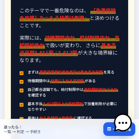
このテーマで一番危険なのは、
「失業保険
を申請した＝もう扶養は無理」
と決めつける
ことです。
実際には、
待機期間中か、給付制限中か、支
給開始後か
で扱いが変わり、 さらに
基本手
当日額3,611円 / 3,612円
が大きな境界線に
なります。
まずは
雇用保険受給資格者証の基本手当日額
を見る
待機期間中は
扶養に入れる可能性
がある
自己都合退職でも、給付制限中は
支給開始前かどうか
を確認する
基本手当
3,612円以上の支給開始
で扶養削除が必要に
なりやすい
最後は
加入先健保と勤務先
に確認する
迷ったら：
一覧を見る
一覧 → 判定 → 手続き
一覧に戻る