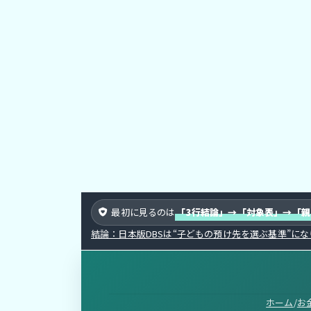
新
日
時
:
最初に見るのは
「3行結論」→「対象表」→「
結論：日本版DBSは“子どもの預け先を選ぶ基準”に
ホーム
/
お