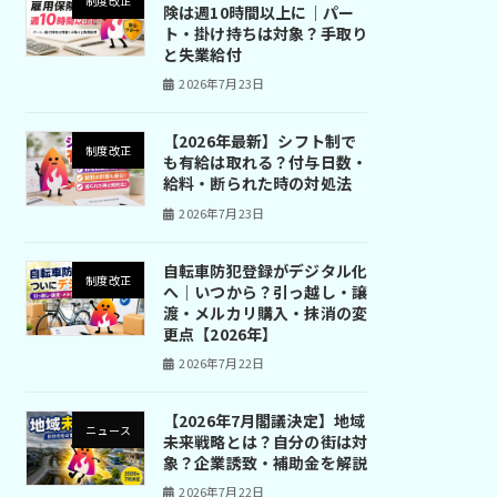
制度改正
険は週10時間以上に｜パー
ト・掛け持ちは対象？手取り
と失業給付
2026年7月23日
【2026年最新】シフト制で
制度改正
も有給は取れる？付与日数・
給料・断られた時の対処法
2026年7月23日
自転車防犯登録がデジタル化
制度改正
へ｜いつから？引っ越し・譲
渡・メルカリ購入・抹消の変
更点【2026年】
2026年7月22日
【2026年7月閣議決定】地域
ニュース
未来戦略とは？自分の街は対
象？企業誘致・補助金を解説
2026年7月22日