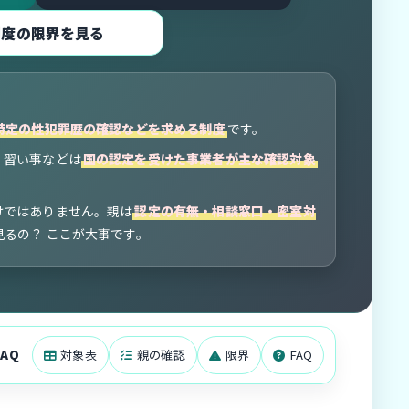
制度の限界を見る
特定の性犯罪歴の確認などを求める制度
です。
・習い事などは
国の認定を受けた事業者が主な確認対象
けではありません。親は
認定の有無・相談窓口・密室対
るの？ ここが大事です。
FAQ
対象表
親の確認
限界
FAQ