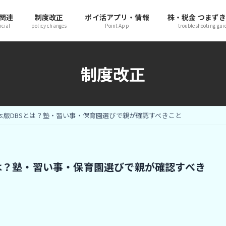
関連
制度改正
ポイ活アプリ・情報
株・税金 つまず
ncial
policy changes
Point App
troubleshooting-gui
制度改正
】日本版DBSとは？塾・習い事・保育園選びで親が確認すべきこと
Sとは？塾・習い事・保育園選びで親が確認すべき