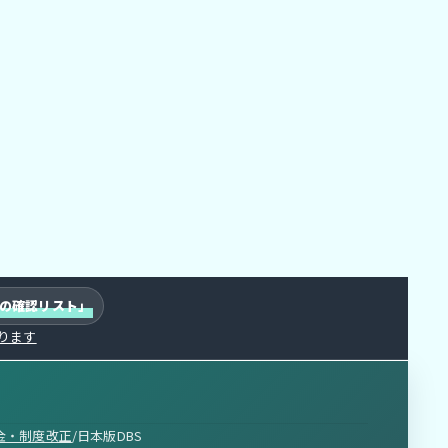
親の確認リスト」
なります
金・制度改正
/
日本版DBS