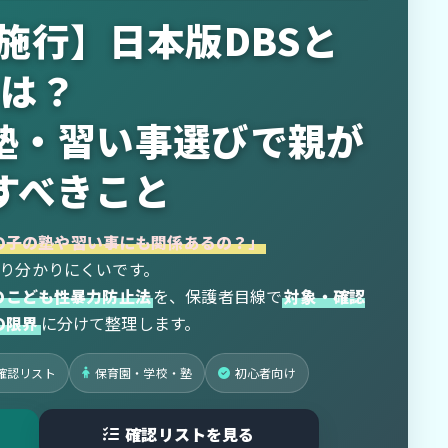
月施行】日本版DBSと
は？
塾・習い事選びで親が
すべきこと
の子の塾や習い事にも関係あるの？」
り分かりにくいです。
行のこども性暴力防止法
を、保護者目線で
対象・確認
の限界
に分けて整理します。
確認リスト
保育園・学校・塾
初心者向け
確認リストを見る