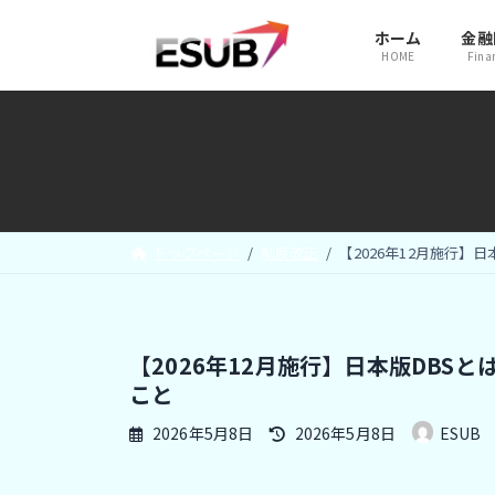
コ
ナ
ホーム
金融
ン
ビ
HOME
Fina
テ
ゲ
ン
ー
ツ
シ
へ
ョ
ス
ン
キ
に
トップページ
制度改正
【2026年12月施行
ッ
移
プ
動
【2026年12月施行】日本版DB
こと
最
2026年5月8日
2026年5月8日
ESUB
終
更