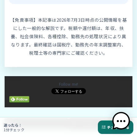
【免責事項】本記事は2026年7月3日時点の公開情報を基
にした一般的な解説です。税額や還付額は、年収、扶
養、社会保険料、各種控除、勤務先の処理状況により異
なります。最終確認は国税庁、勤務先の年末調整案内、
税理士等の専門家にご確認ください。
Follow me!
X
Threads
迷ったら：
チェックする
1分チェック